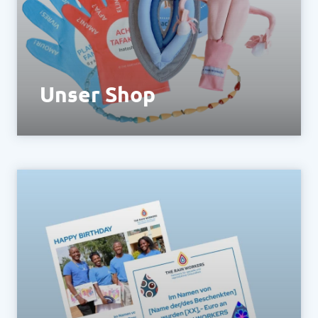
Policy
matomo.org/matomo-cloud-privacy-
policy/
Unser Shop
Bestell dir unsere TEACHING TOOLS und
Merchandise