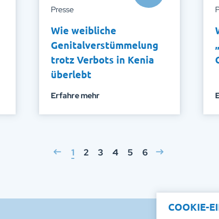
Presse
P
Wie weibliche
Genitalverstümmelung
trotz Verbots in Kenia
überlebt
Erfahre mehr
1
2
3
4
5
6
COOKIE-E