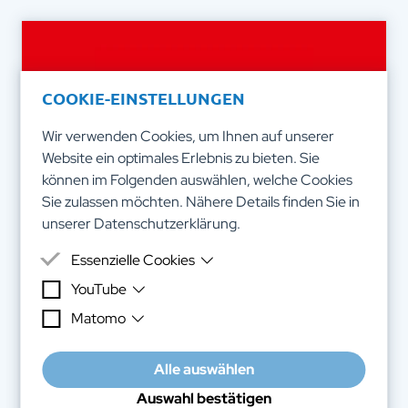
COOKIE-EINSTELLUNGEN
Wir verwenden Cookies, um Ihnen auf unserer
Website ein optimales Erlebnis zu bieten. Sie
können im Folgenden auswählen, welche Cookies
Sie zulassen möchten. Nähere Details finden Sie in
unserer
Datenschutzerklärung
.
Essenzielle Cookies
YouTube
Essenzielle Cookies sind Cookies, welche für die
ordnungsgemäße Funktion der Website benötigt
Presse
Matomo
Zweck
Auf dieser Website werden YouTube-
werden.
Videos eingebunden, um Ihnen einen
Zweck
Durch dieses Webanalyse-Tool ist es uns
Wienerin in Afrika: „Aufklärung
guten Eindruck von unserer Arbeit
Alle auswählen
möglich, Nutzerstatistiken über deine
verschaffen zu können.
verhindert Gewalt“
Websiteaktivitäten zu erstellen und
Auswahl bestätigen
Daten
Geräteinformationen, IP-Adresse,
unserer Website bestmöglich an deine