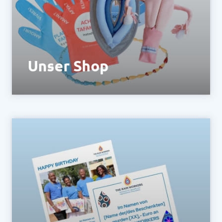
Policy
matomo.org/matomo-cloud-privacy-
policy/
Unser Shop
Bestell dir unsere TEACHING TOOLS und
Merchandise