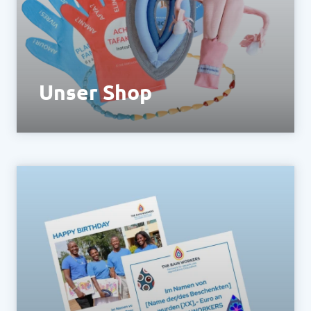
Policy
matomo.org/matomo-cloud-privacy-
policy/
Unser Shop
Bestell dir unsere TEACHING TOOLS und
Merchandise